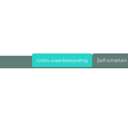
Gratis waardebepaling
Zelf schatten
Area Deurne