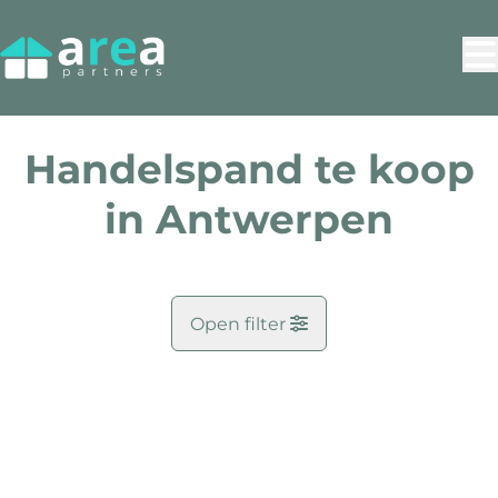
Ga naar hoofdinhoud
Handelspand te koop
in Antwerpen
Open filter
Doel
NIEUW
Kaartweergave
Zoekopdracht
Gemeente