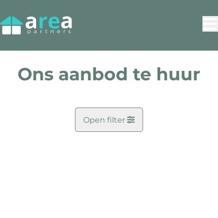
Ga naar hoofdinhoud
Ons aanbod te huur
Open filter
Gemeente
NIEUW
Kaartweergave
Zoekopdracht
6
resultaten
Sorteer op
Type