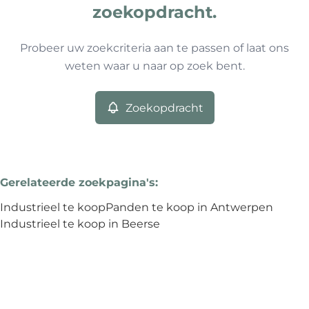
0
resultaten
Sorteer op
zoekopdracht.
Antwerpen (2020)
Remove
Probeer uw zoekcriteria aan te passen of laat ons
weten waar u naar op zoek bent.
Meer criteria
Zoekopdracht
Min. budget
Gerelateerde zoekpagina's
:
Max. budget
Industrieel te koop
Panden te koop in Antwerpen
Industrieel te koop in Beerse
Zoeken