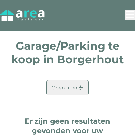
Ga naar hoofdinhoud
Garage/Parking te
koop in Borgerhout
Open filter
Doel
Er zijn geen resultaten
Kaartweergave
Zoekopdracht
gevonden voor uw
Gemeente