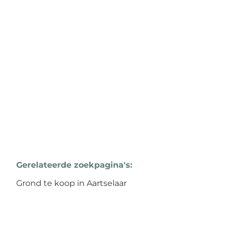
Ruime en lichte bel-étage met grote
tuin!
2630 Aartselaar
(ref.
1454
)
Verkocht
Gerelateerde zoekpagina's
:
Grond te koop in Aartselaar