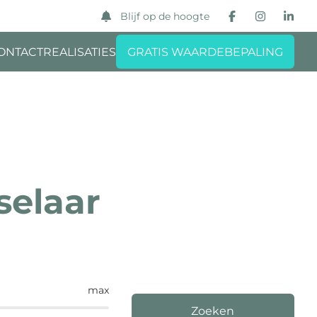
Blijf op de hoogte
ONTACT
REALISATIES
GRATIS WAARDEBEPALING
selaar
max
Zoeken