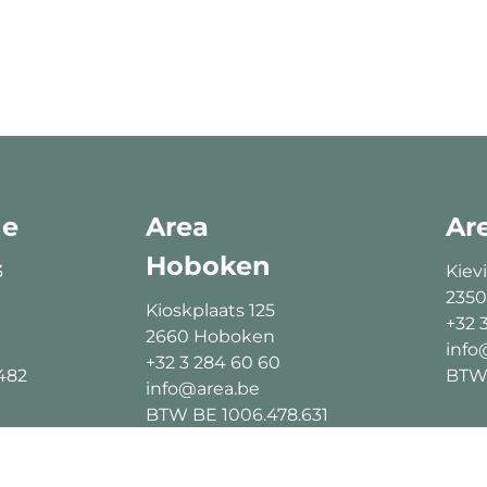
ne
Area
Ar
Hoboken
3
Kievi
2350
Kioskplaats 125
+32 
2660 Hoboken
info
+32 3 284 60 60
482
BTW 
info@area.be
BTW BE 1006.478.631