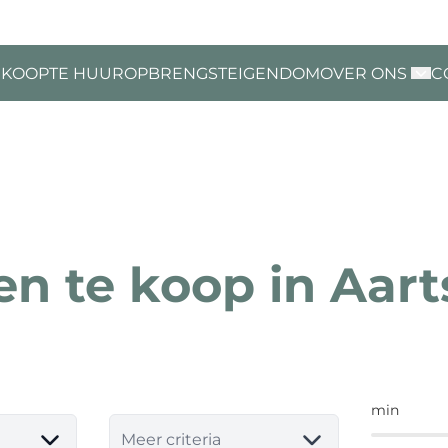
 KOOP
TE HUUR
OPBRENGSTEIGENDOM
OVER ONS
C
n te koop in Aart
min
Meer criteria