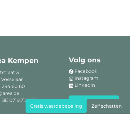
Volg ons
ea Kempen
Facebook
tstraat 3
Instagram
 Vosselaar
LinkedIn
3 284 60 60
@area.be
BE 0719.712.482
Blijf op de hoogte
Gratis waardebepaling
Zelf schatten