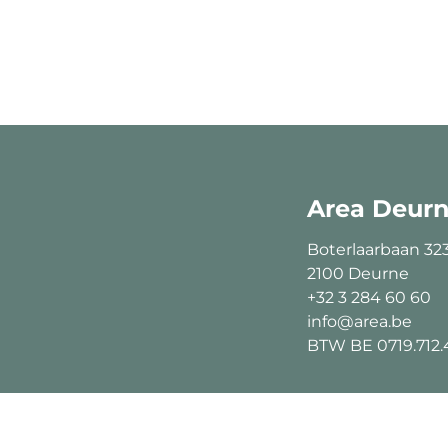
Area Deur
Boterlaarbaan 32
2100 Deurne
+32 3 284 60 60
info@area.be
BTW BE 0719.712.