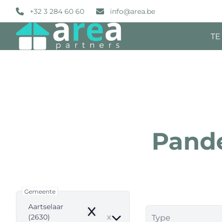
Ga naar hoofdinhoud
+32 3 284 60 60
info@area.be
TE
Pande
Gemeente
Aartselaar
Remove
(2630)
Type