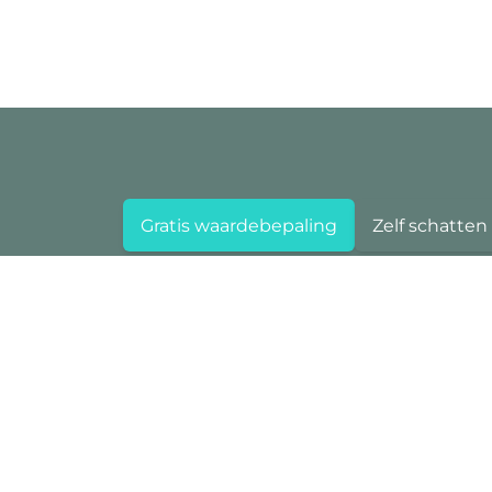
Gratis waardebepaling
Zelf schatten
Area Deurne
Boterlaarbaan 323
2100 Deurne
+32 3 284 60 60
info@area.be