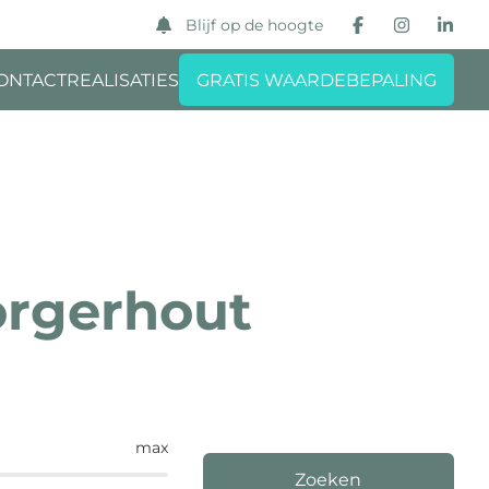
Blijf op de hoogte
ONTACT
REALISATIES
GRATIS WAARDEBEPALING
orgerhout
max
Zoeken