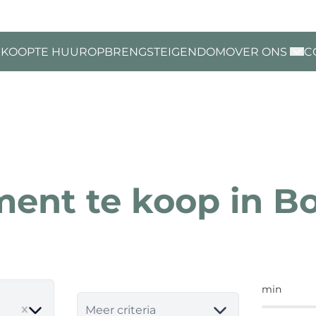
 KOOP
TE HUUR
OPBRENGSTEIGENDOM
OVER ONS
C
ent te koop in B
min
move
Meer criteria