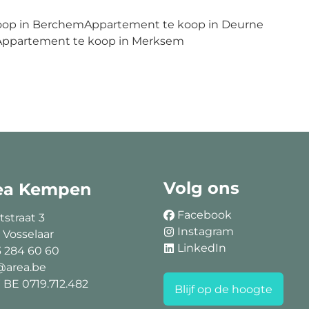
oop in Berchem
Appartement te koop in Deurne
Appartement te koop in Merksem
Volg ons
ea Kempen
Facebook
tstraat 3
Instagram
 Vosselaar
LinkedIn
3 284 60 60
@area.be
BE 0719.712.482
Blijf op de hoogte