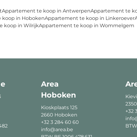
t
Appartement te koop in Antwerpen
Appartement te k
 koop in Hoboken
Appartement te koop in Linkeroever
 koop in Wilrijk
Appartement te koop in Wommelgem
ne
Area
Ar
Hoboken
3
Kievi
2350
Kioskplaats 125
+32 
2660 Hoboken
info
+32 3 284 60 60
482
BTW 
info@area.be
BTW BE 1006.478.631