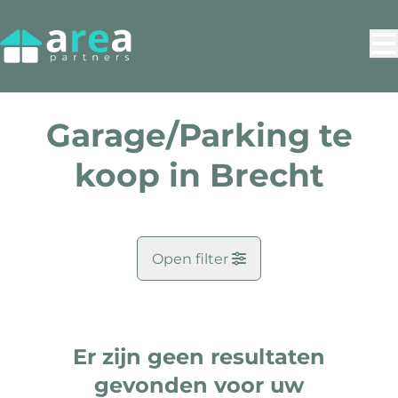
Ga naar hoofdinhoud
Garage/Parking te
koop in Brecht
Open filter
Gemeente
Brecht (2960)
Er zijn geen resultaten
Remove
Kaartweergave
gevonden voor uw