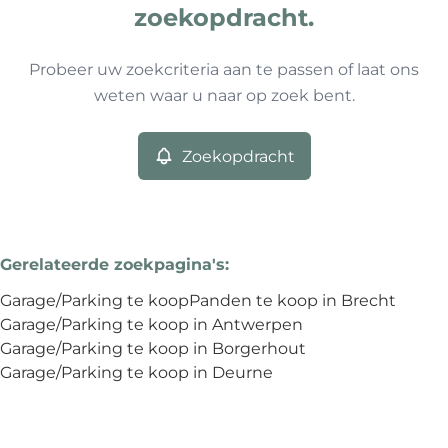
Type
zoekopdracht.
Garage/Parking
Zoekopdracht
Sorteer op
Remove
Probeer uw zoekcriteria aan te passen of laat ons
weten waar u naar op zoek bent.
Meer criteria
Zoekopdracht
Min. budget
Gerelateerde zoekpagina's
:
Max. budget
Garage/Parking te koop
Panden te koop in Brecht
Garage/Parking te koop in Antwerpen
Garage/Parking te koop in Borgerhout
Garage/Parking te koop in Deurne
Zoeken