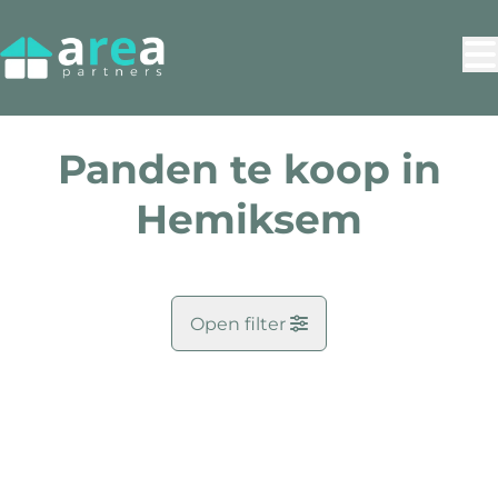
Ga naar hoofdinhoud
Panden te koop in
Hemiksem
Open filter
Gemeente
VERKOCHT
Hemiksem (2620)
Remove
Kaartweergave