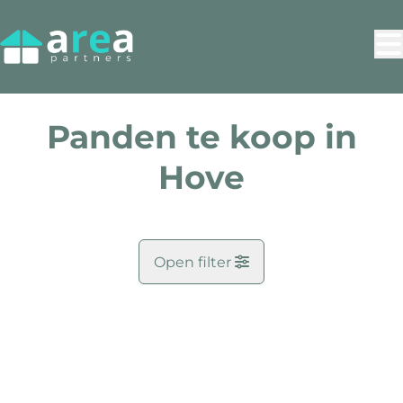
Ga naar hoofdinhoud
Panden te koop in
Hove
Open filter
Gemeente
VERKOCHT
Hove (2540)
Remove
Kaartweergave