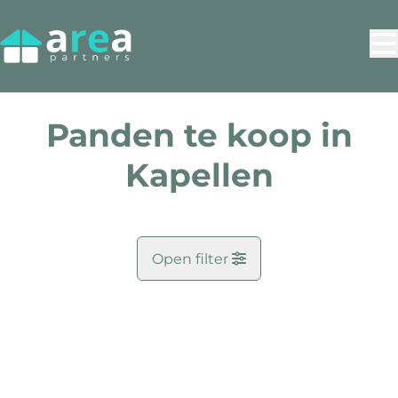
Ga naar hoofdinhoud
Panden te koop in
Kapellen
Open filter
Gemeente
VERKOCHT
Kapellen (2950)
Remove
Kaartweergave