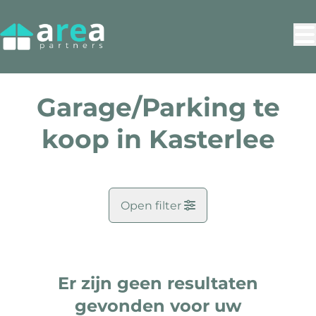
Ga naar hoofdinhoud
Garage/Parking te
koop in Kasterlee
Open filter
Gemeente
Kasterlee (2460)
Er zijn geen resultaten
Remove
Kaartweergave
gevonden voor uw