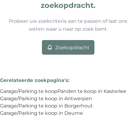
Type
zoekopdracht.
Garage/Parking
Zoekopdracht
Sorteer op
Remove
Probeer uw zoekcriteria aan te passen of laat ons
weten waar u naar op zoek bent.
Meer criteria
Zoekopdracht
Min. budget
Gerelateerde zoekpagina's
:
Max. budget
Garage/Parking te koop
Panden te koop in Kasterlee
Garage/Parking te koop in Antwerpen
Garage/Parking te koop in Borgerhout
Garage/Parking te koop in Deurne
Zoeken