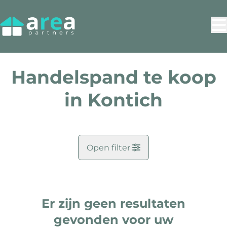
Ga naar hoofdinhoud
Handelspand te koop
in Kontich
Open filter
Gemeente
Kontich (2550)
Er zijn geen resultaten
Remove
Kaartweergave
gevonden voor uw