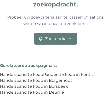
Type
zoekopdracht.
Handelspand
Zoekopdracht
Sorteer op
Remove
Probeer uw zoekcriteria aan te passen of laat ons
weten waar u naar op zoek bent.
Meer criteria
Zoekopdracht
Min. budget
Gerelateerde zoekpagina's
:
Max. budget
Handelspand te koop
Panden te koop in Kontich
Handelspand te koop in Borgerhout
Handelspand te koop in Borsbeek
Handelspand te koop in Deurne
Zoeken