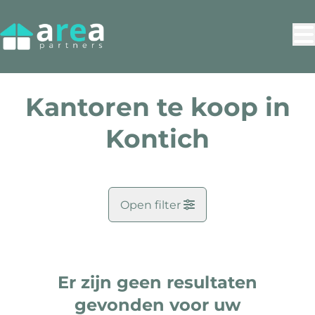
Ga naar hoofdinhoud
Kantoren te koop in
Kontich
Open filter
Gemeente
Kontich (2550)
Er zijn geen resultaten
Remove
Kaartweergave
gevonden voor uw