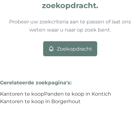
Type
zoekopdracht.
Kantoren
Zoekopdracht
Sorteer op
Remove
Probeer uw zoekcriteria aan te passen of laat ons
weten waar u naar op zoek bent.
Meer criteria
Zoekopdracht
Min. budget
Gerelateerde zoekpagina's
:
Max. budget
Kantoren te koop
Panden te koop in Kontich
Kantoren te koop in Borgerhout
Zoeken