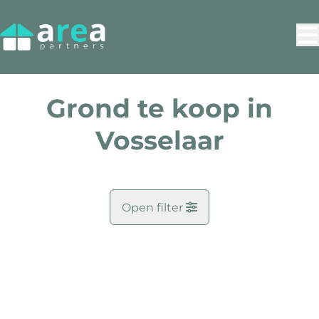
Ga naar hoofdinhoud
Grond te koop in
Vosselaar
Open filter
Gemeente
VERKOCHT
Vosselaar (2350)
Remove
Kaartweergave