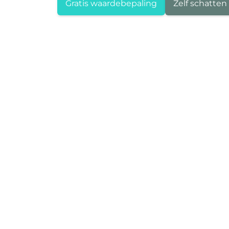
Gratis waardebepaling
Zelf schatten
Area Deurne
Boterlaarbaan 323
2100 Deurne
+32 3 284 60 60
info@area.be
BTW BE 0719.712.482
Area Hoboken