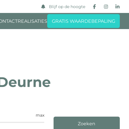
Blijf op de hoogte
ONTACT
REALISATIES
GRATIS WAARDEBEPALING
 Deurne
max
Zoeken