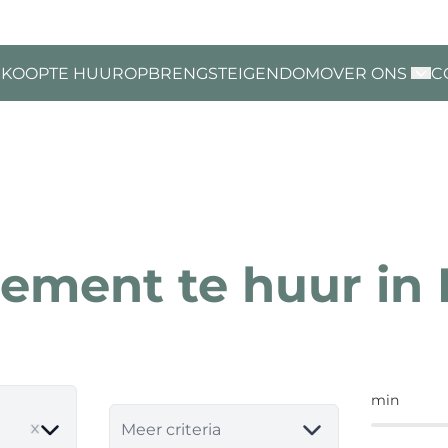
 KOOP
TE HUUR
OPBRENGSTEIGENDOM
OVER ONS
C
ement te huur in
min
move
Meer criteria