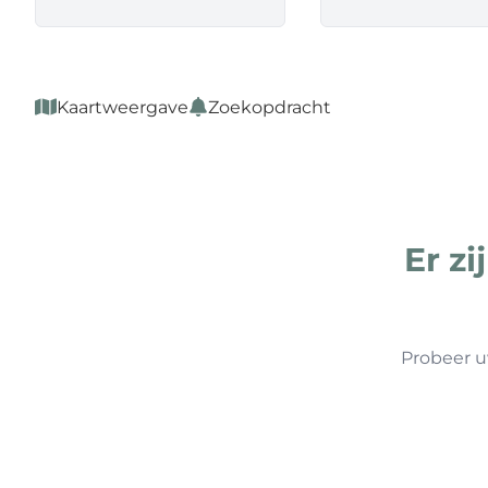
Kaartweergave
Zoekopdracht
Er z
Probeer u