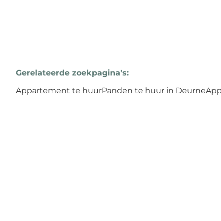
Gerelateerde zoekpagina's
:
Appartement te huur
Panden te huur in Deurne
App