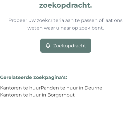
0
resultaten
Sorteer op
Type
zoekopdracht.
Kantoren
Remove
Probeer uw zoekcriteria aan te passen of laat ons
weten waar u naar op zoek bent.
Meer criteria
Zoekopdracht
Min. budget
Gerelateerde zoekpagina's
:
Max. budget
Kantoren te huur
Panden te huur in Deurne
Kantoren te huur in Borgerhout
Zoeken