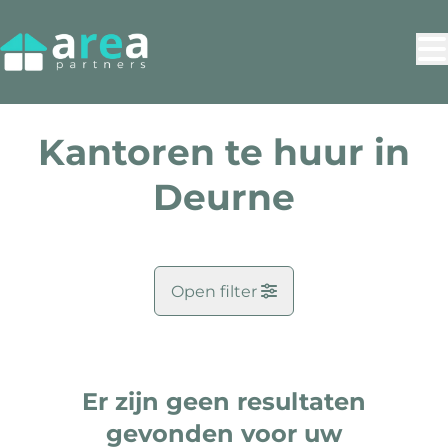
Ga naar hoofdinhoud
Kantoren te huur in
Deurne
Open filter
Gemeente
Deurne (2100)
Er zijn geen resultaten
Remove
Kaartweergave
Zoekopdracht
gevonden voor uw