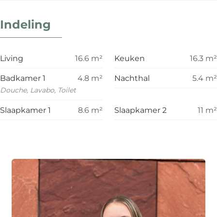
Indeling
Living
16.6
m²
Keuken
16.3
m²
Badkamer 1
4.8
m²
Nachthal
5.4
m²
Douche, Lavabo, Toilet
Slaapkamer 1
8.6
m²
Slaapkamer 2
11
m²