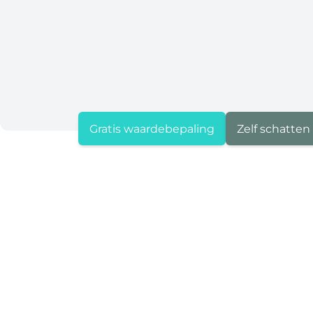
Gratis waardebepaling
Zelf schatten
Gelijkaardige panden
NIEUW