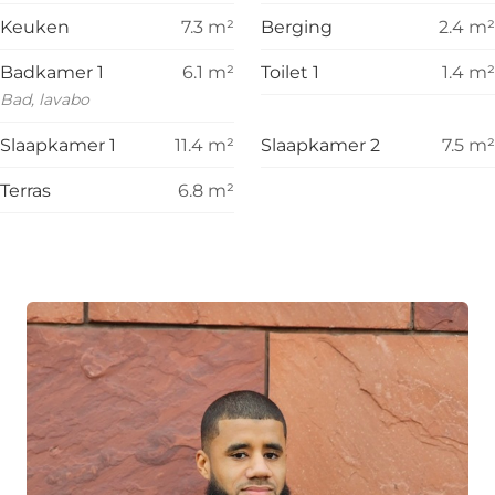
Keuken
7.3
m²
Berging
2.4
m²
Badkamer 1
6.1
m²
Toilet 1
1.4
m²
Bad, lavabo
Slaapkamer 1
11.4
m²
Slaapkamer 2
7.5
m²
Terras
6.8
m²