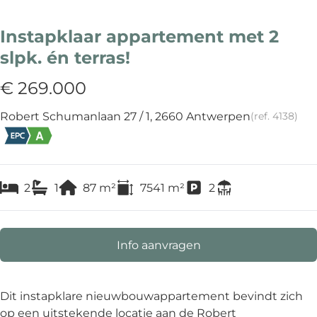
Instapklaar appartement met 2
slpk. én terras!
€ 269.000
Robert Schumanlaan 27 / 1, 2660 Antwerpen
(ref.
4138
)
2
1
87
m²
7541
m²
2
Info aanvragen
Dit instapklare nieuwbouwappartement bevindt zich
op een uitstekende locatie aan de Robert