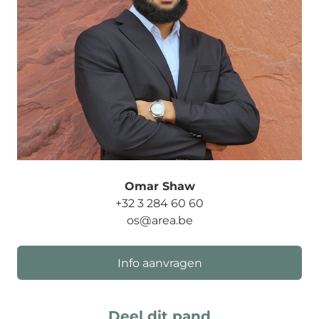
Omar Shaw
+32 3 284 60 60
os@area.be
Info aanvragen
Deel dit pand