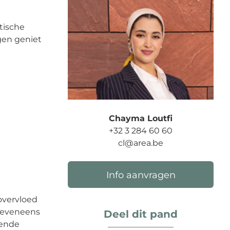
tische
gen geniet
Chayma Loutfi
+32 3 284 60 60
cl@area.be
Info aanvragen
overvloed
u eveneens
Deel dit pand
oende