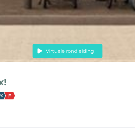
Virtuele rondleiding
x!