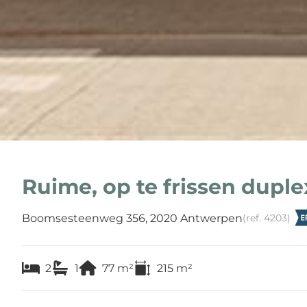
Ruime, op te frissen duple
Boomsesteenweg 356, 2020 Antwerpen
(ref.
4203
)
2
1
77
m²
215
m²