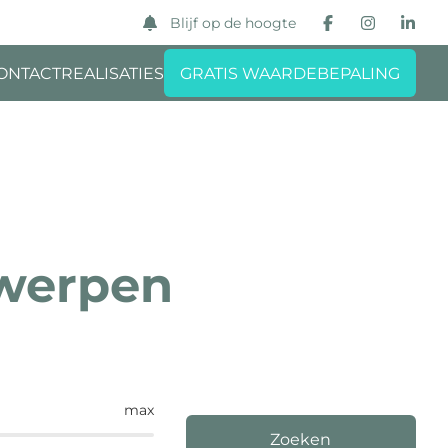
Blijf op de hoogte
ONTACT
REALISATIES
GRATIS WAARDEBEPALING
twerpen
max
Zoeken