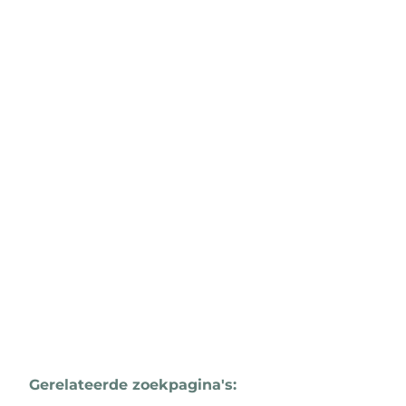
Ruim handelsgelijkvloers 150m² op
toplocatie in Boho!
Moorkensplein 32 / 001, 2140 Borgerhout
(ref.
4339
)
€ 198.000
170
m²
173
m²
Gerelateerde zoekpagina's
: