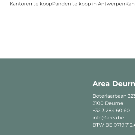
Kantoren te koop
Panden te koop in Antwerpen
Kan
Area Deur
Boterlaarbaan 32
2100 Deurne
+32 3 284 60 60
info@area.be
BTW BE 0719.712.