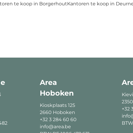
toren te koop in Borgerhout
Kantoren te koop in Deurn
ne
Area
Ar
Hoboken
3
Kievi
2350
Kioskplaats 125
+32 
2660 Hoboken
info
+32 3 284 60 60
482
BTW 
info@area.be