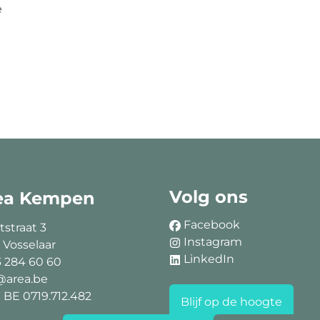
e
Volg ons
ea Kempen
Facebook
tstraat 3
Instagram
 Vosselaar
LinkedIn
3 284 60 60
@area.be
BE 0719.712.482
Blijf op de hoogte