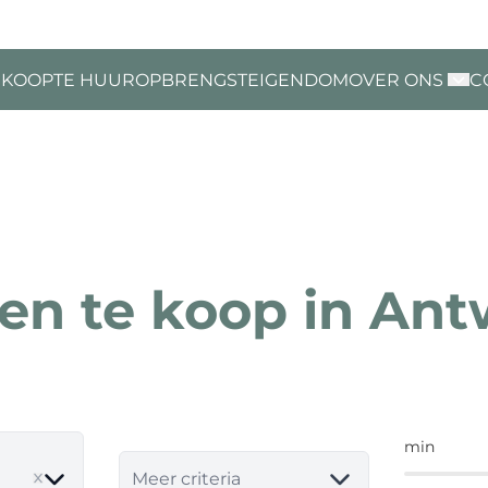
 KOOP
TE HUUR
OPBRENGSTEIGENDOM
OVER ONS
C
en te koop in An
min
e
Meer criteria