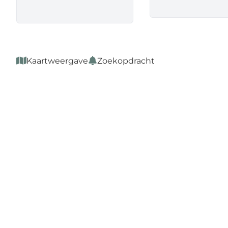
Kaartweergave
Zoekopdracht
NIEUW