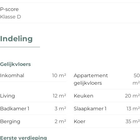
P-score
Klasse D
Indeling
Gelijkvloers
Inkomhal
10
m²
Appartement
50
gelijkvloers
m²
Living
12
m²
Keuken
20
m²
Badkamer 1
3
m²
Slaapkamer 1
13
m²
Berging
2
m²
Koer
35
m²
Eerste verdieping