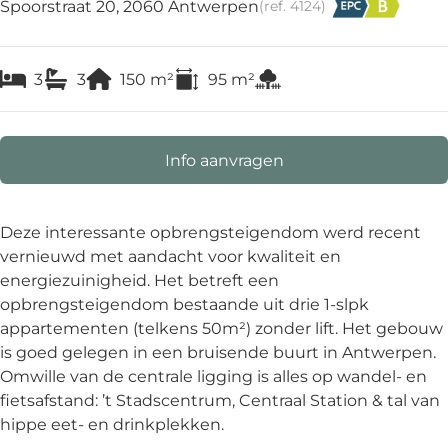
Spoorstraat 20, 2060 Antwerpen
(ref.
4124
)
3
3
150
m²
95
m²
Info aanvragen
Deze interessante opbrengsteigendom werd recent
vernieuwd met aandacht voor kwaliteit en
energiezuinigheid. Het betreft een
opbrengsteigendom bestaande uit drie 1-slpk
appartementen (telkens 50m²) zonder lift. Het gebouw
is goed gelegen in een bruisende buurt in Antwerpen.
Omwille van de centrale ligging is alles op wandel- en
fietsafstand: ’t Stadscentrum, Centraal Station & tal van
hippe eet- en drinkplekken.