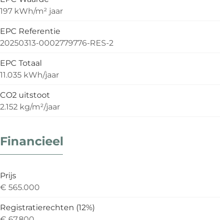
197 kWh/m² jaar
EPC Referentie
20250313-0002779776-RES-2
EPC Totaal
11.035 kWh/jaar
CO2 uitstoot
2.152 kg/m²/jaar
Financieel
Prijs
€ 565.000
Registratierechten (12%)
€ 67.800