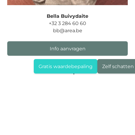
Bella Buivydaite
+32 3 284 60 60
bb@area.be
Info aanvragen
Gratis waardebepaling
Zelf schatten
Deel dit pand