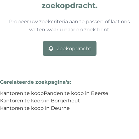
0
resultaten
Sorteer op
Type
zoekopdracht.
Kantoren
Remove
Probeer uw zoekcriteria aan te passen of laat ons
weten waar u naar op zoek bent.
Meer criteria
Zoekopdracht
Min. budget
Gerelateerde zoekpagina's
:
Max. budget
Kantoren te koop
Panden te koop in Beerse
Kantoren te koop in Borgerhout
Kantoren te koop in Deurne
Zoeken