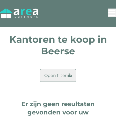
Ga naar hoofdinhoud
Kantoren te koop in
Beerse
Open filter
Gemeente
Beerse (2340)
Er zijn geen resultaten
Remove
Kaartweergave
Zoekopdracht
gevonden voor uw