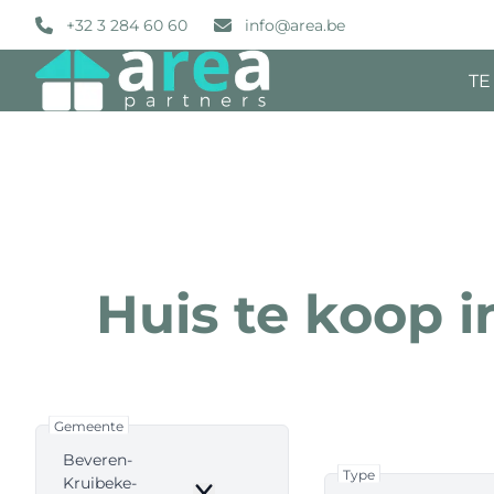
Ga naar hoofdinhoud
+32 3 284 60 60
info@area.be
TE
Huis te koop 
Gemeente
Beveren-
Type
Kruibeke-