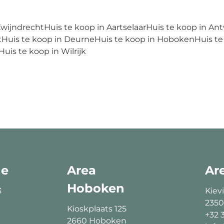
Zwijndrecht
Huis te koop in Aartselaar
Huis te koop in An
t
Huis te koop in Deurne
Huis te koop in Hoboken
Huis te
Huis te koop in Wilrijk
ne
Area
Ar
Hoboken
3
Kievi
2350
Kioskplaats 125
+32 
2660 Hoboken