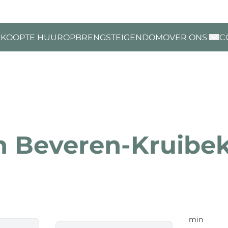
 KOOP
TE HUUR
OPBRENGSTEIGENDOM
OVER ONS
C
in Beveren-Kruibe
min