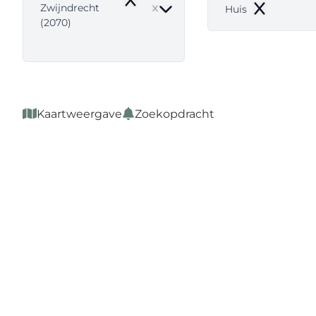
Remove
Zwijndrecht
Huis
Remove
(2070)
Kaartweergave
Zoekopdracht