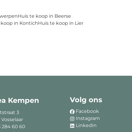
twerpen
Huis te koop in Beerse
 koop in Kontich
Huis te koop in Lier
Volg ons
ea Kempen
Facebook
tstraat 3
Instagram
 Vosselaar
LinkedIn
3 284 60 60