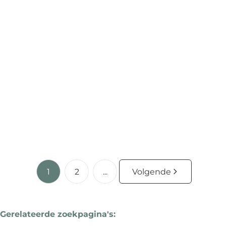
1 slpk appartement met ruim terras
Turnhoutsebaan 457 / 14e, 2140 Borgerhout
(ref.
3989
)
€ 145.000
1
1
55
m²
15071
m²
1
2
...
Volgende
Gerelateerde zoekpagina's
: