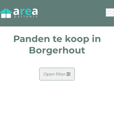
Ga naar hoofdinhoud
Panden te koop in
Borgerhout
Open filter
Gemeente
NIEUW
Antwerpen (2140)
Remove
Kaartweergave
Zoekopdracht