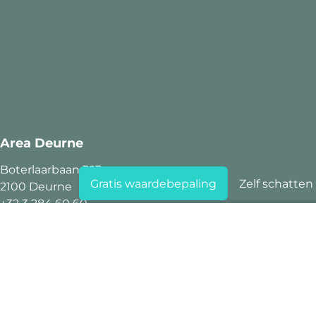
Area Deurne
Boterlaarbaan 323
Gratis waardebepaling
Zelf schatten
2100 Deurne
+32 3 284 60 60
info@area.be
BTW BE 0719.712.482
Area Hoboken
Kioskplaats 125
2660 Hoboken
+32 3 284 60 60