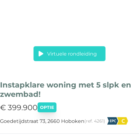
Virtuele rondleiding
Instapklare woning met 5 slpk en
zwembad!
€ 399.900
OPTIE
Goedetijdstraat 73, 2660 Hoboken
(ref.
4261
)