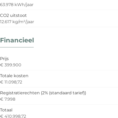
63.978 kWh/jaar
CO2 uitstoot
12.617 kg/m²/jaar
Financieel
Prijs
€ 399.900
Totale kosten
€ 11.098,72
Registratierechten (2% (standaard tarief))
€ 7.998
Totaal
€ 410.998,72