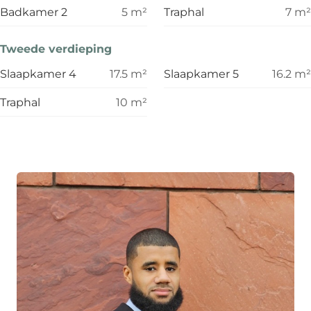
Badkamer 2
5
m²
Traphal
7
m²
Tweede verdieping
Slaapkamer 4
17.5
m²
Slaapkamer 5
16.2
m²
Traphal
10
m²