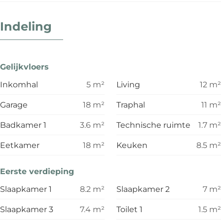
Indeling
Gelijkvloers
Inkomhal
5
m²
Living
12
m²
Garage
18
m²
Traphal
11
m²
Badkamer 1
3.6
m²
Technische ruimte
1.7
m²
Eetkamer
18
m²
Keuken
8.5
m²
Eerste verdieping
Slaapkamer 1
8.2
m²
Slaapkamer 2
7
m²
Slaapkamer 3
7.4
m²
Toilet 1
1.5
m²