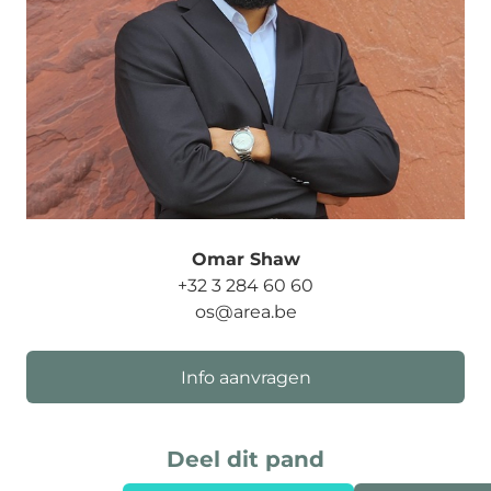
Omar Shaw
+32 3 284 60 60
os@area.be
Info aanvragen
Deel dit pand