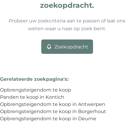
0
resultaten
Sorteer op
Type
zoekopdracht.
Opbrengsteigendom
Remove
Probeer uw zoekcriteria aan te passen of laat ons
weten waar u naar op zoek bent.
Meer criteria
Zoekopdracht
Min. budget
Gerelateerde zoekpagina's
:
Max. budget
Opbrengsteigendom te koop
Panden te koop in Kontich
Opbrengsteigendom te koop in Antwerpen
Opbrengsteigendom te koop in Borgerhout
Zoeken
Opbrengsteigendom te koop in Deurne