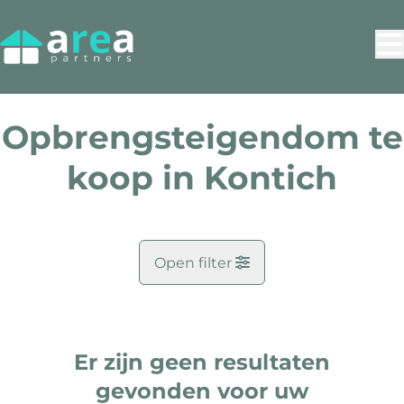
Ga naar hoofdinhoud
Opbrengsteigendom te
koop in Kontich
Open filter
Gemeente
Kontich (2550)
Er zijn geen resultaten
Remove
Kaartweergave
Zoekopdracht
gevonden voor uw