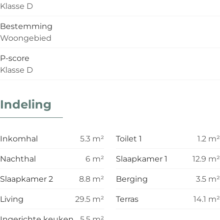
Klasse D
Bestemming
Woongebied
P-score
Klasse D
Indeling
Inkomhal
5.3
m²
Toilet 1
1.2
m²
Nachthal
6
m²
Slaapkamer 1
12.9
m²
Slaapkamer 2
8.8
m²
Berging
3.5
m²
Living
29.5
m²
Terras
14.1
m²
Ingerichte keuken
5.5
m²