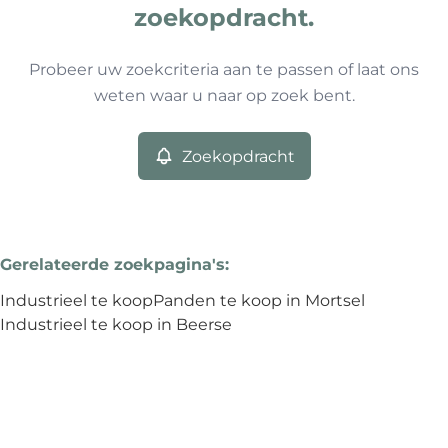
0
resultaten
Sorteer op
Type
zoekopdracht.
Industrieel
Remove
Probeer uw zoekcriteria aan te passen of laat ons
weten waar u naar op zoek bent.
Meer criteria
Zoekopdracht
Min. budget
Gerelateerde zoekpagina's
:
Max. budget
Industrieel te koop
Panden te koop in Mortsel
Industrieel te koop in Beerse
Zoeken