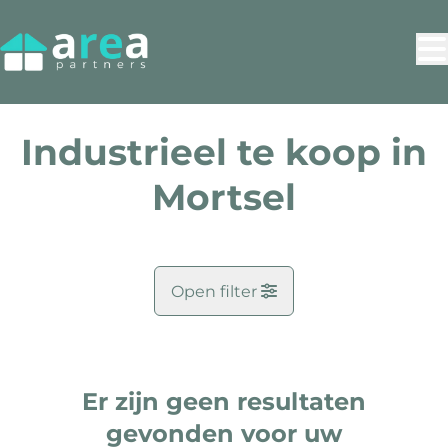
Ga naar hoofdinhoud
Industrieel te koop in
Mortsel
Open filter
Gemeente
Mortsel (2640)
Er zijn geen resultaten
Remove
Kaartweergave
Zoekopdracht
gevonden voor uw