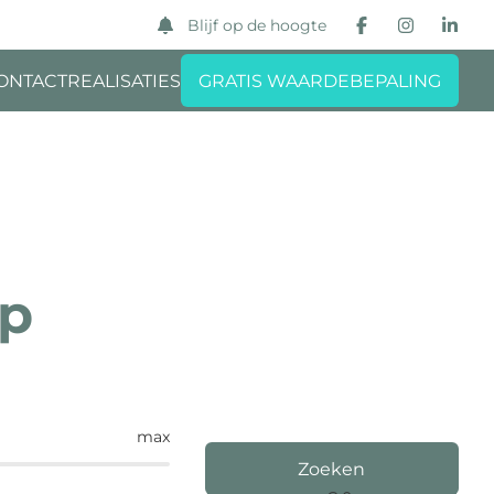
Blijf op de hoogte
ONTACT
REALISATIES
GRATIS WAARDEBEPALING
op
max
Zoeken