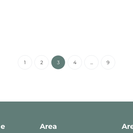
€ 459.000
3
2
190
m²
295
m²
1
1
2
3
4
...
9
ne
Area
Ar