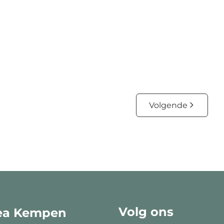
€ 269.000
2
1
87
m²
7541
m²
2
Volgende
Volg ons
ea Kempen