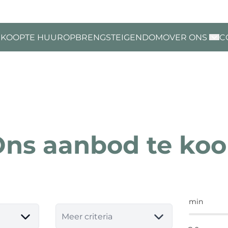
 KOOP
TE HUUR
OPBRENGSTEIGENDOM
OVER ONS
C
ns aanbod te ko
min
Meer criteria