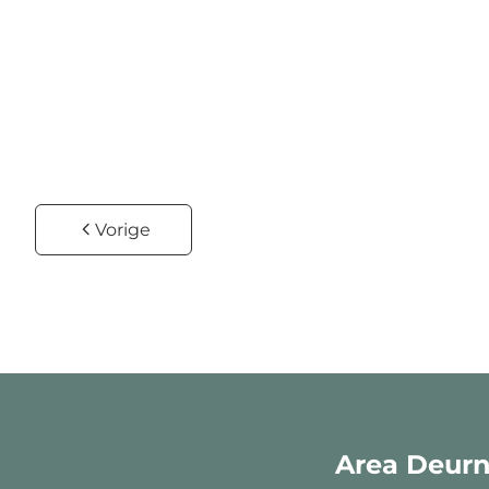
€ 215.000
2
1
72
m²
465.6
m²
1
Vorige
Area Deur