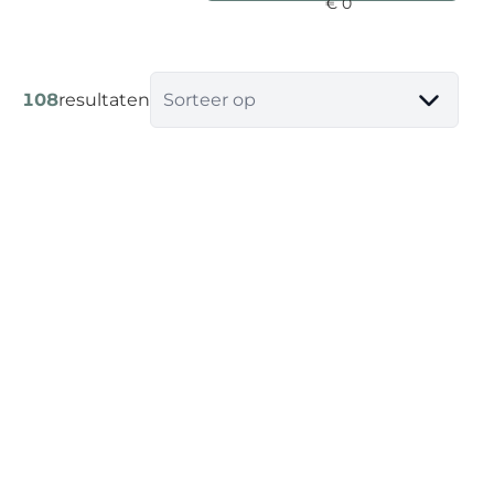
108
resultaten
Sorteer op
NIEUW
Gerenoveerd gelijkvloers appartement