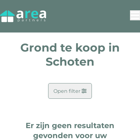
Ga naar hoofdinhoud
Grond te koop in
Schoten
Open filter
Gemeente
Schoten (2900)
Er zijn geen resultaten
Remove
Kaartweergave
Zoekopdracht
gevonden voor uw