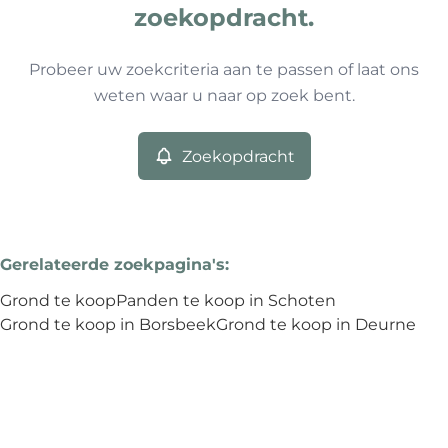
0
resultaten
Sorteer op
Type
zoekopdracht.
Grond
Remove
Probeer uw zoekcriteria aan te passen of laat ons
weten waar u naar op zoek bent.
Meer criteria
Zoekopdracht
Min. budget
Gerelateerde zoekpagina's
:
Max. budget
Grond te koop
Panden te koop in Schoten
Grond te koop in Borsbeek
Grond te koop in Deurne
Zoeken