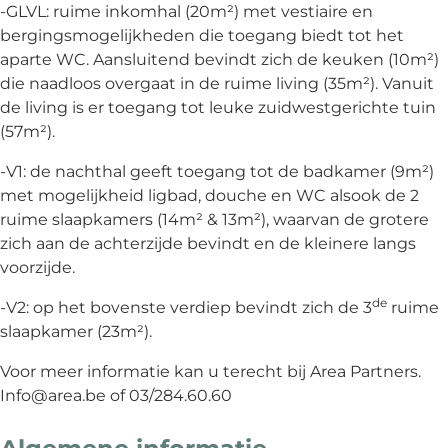
-GLVL: ruime inkomhal (20m²) met vestiaire en
bergingsmogelijkheden die toegang biedt tot het
aparte WC. Aansluitend bevindt zich de keuken (10m²)
die naadloos overgaat in de ruime living (35m²). Vanuit
de living is er toegang tot leuke zuidwestgerichte tuin
(57m²).
-V1: de nachthal geeft toegang tot de badkamer (9m²)
met mogelijkheid ligbad, douche en WC alsook de 2
ruime slaapkamers (14m² & 13m²), waarvan de grotere
zich aan de achterzijde bevindt en de kleinere langs
voorzijde.
de
-V2: op het bovenste verdiep bevindt zich de 3
ruime
slaapkamer (23m²).
Voor meer informatie kan u terecht bij Area Partners.
Info@area.be of 03/284.60.60
Algemene informatie