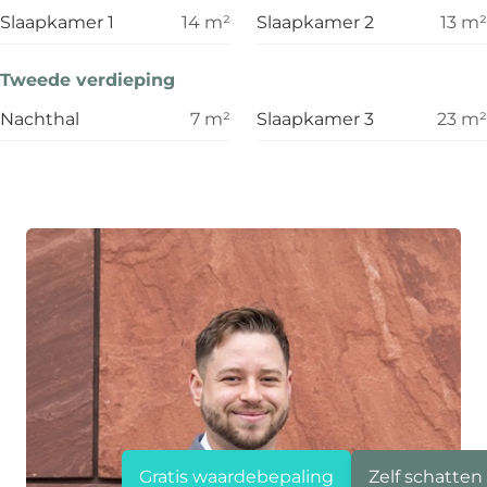
Slaapkamer 1
14
m²
Slaapkamer 2
13
m²
Tweede verdieping
Nachthal
7
m²
Slaapkamer 3
23
m²
Gratis waardebepaling
Zelf schatten