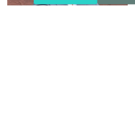
Kevin Marciniak
+32 3 284 60 60
km@area.be
Info aanvragen
Deel dit pand