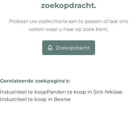
0
resultaten
Sorteer op
Type
zoekopdracht.
Industrieel
Remove
Probeer uw zoekcriteria aan te passen of laat ons
weten waar u naar op zoek bent.
Meer criteria
Zoekopdracht
Min. budget
Gerelateerde zoekpagina's
:
Max. budget
Industrieel te koop
Panden te koop in Sint-Niklaas
Industrieel te koop in Beerse
Zoeken