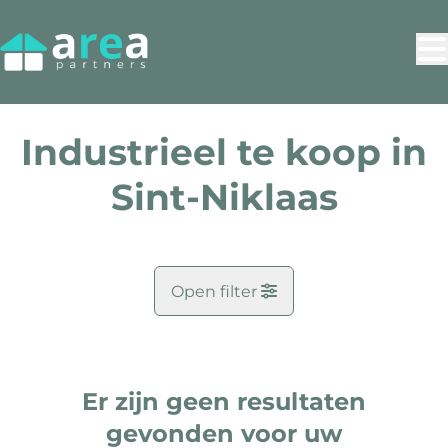
Ga naar hoofdinhoud
Industrieel te koop in
Sint-Niklaas
Open filter
Gemeente
Sint-Niklaas (9100)
Er zijn geen resultaten
Remove
Kaartweergave
Zoekopdracht
gevonden voor uw