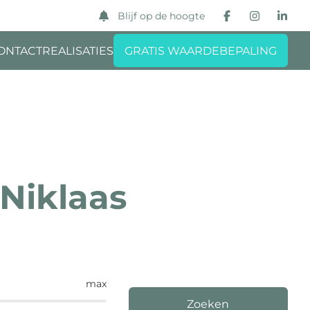
Blijf op de hoogte
ONTACT
REALISATIES
GRATIS WAARDEBEPALING
-Niklaas
max
Zoeken