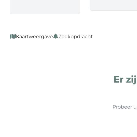
Kaartweergave
Zoekopdracht
Er z
Probeer u