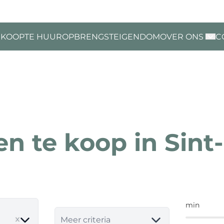
 KOOP
TE HUUR
OPBRENGSTEIGENDOM
OVER ONS
C
n te koop in Sint
min
e
Meer criteria