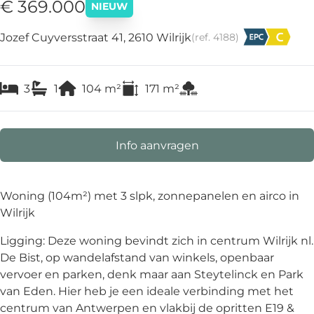
€ 369.000
NIEUW
Jozef Cuyversstraat 41, 2610 Wilrijk
(ref.
4188
)
3
1
104
m²
171
m²
Info aanvragen
Woning (104m²) met 3 slpk, zonnepanelen en airco in
Wilrijk
Ligging: Deze woning bevindt zich in centrum Wilrijk nl.
De Bist, op wandelafstand van winkels, openbaar
vervoer en parken, denk maar aan Steytelinck en Park
van Eden. Hier heb je een ideale verbinding met het
centrum van Antwerpen en vlakbij de opritten E19 &