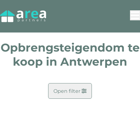
Ga naar hoofdinhoud
Opbrengsteigendom te
koop in Antwerpen
Open filter
Doel
NIEUW
Kaartweergave
Zoekopdracht
Gemeente