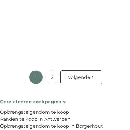
Goed gelegen verhuurd handelspand!
Abdijstraat 131, 2020 Antwerpen
(ref.
4088
)
€ 479.900
1
70
m²
95
m²
1
2
Volgende
Gerelateerde zoekpagina's
:
Opbrengsteigendom te koop
Panden te koop in Antwerpen
Opbrengsteigendom te koop in Borgerhout