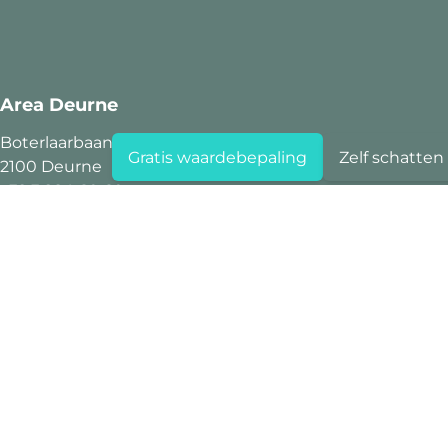
Area Deurne
Boterlaarbaan 323
Gratis waardebepaling
Zelf schatten
2100 Deurne
+32 3 284 60 60
info@area.be
BTW BE 0719.712.482
Area Hoboken
Kioskplaats 125
2660 Hoboken
+32 3 284 60 60
info@area.be
BTW BE 1006.478.631
Area Kempen