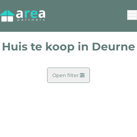
Ga naar hoofdinhoud
Huis te koop in Deurne
Open filter
Doel
NIEUW
Kaartweergave
Zoekopdracht
Gemeente
6
resultaten
Sorteer op
Deurne (2100)
Remove