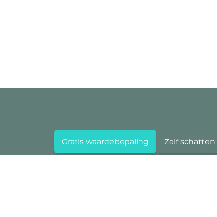
Gratis waardebepaling
Zelf schatten
Area Deurne