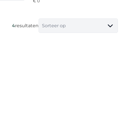
4
resultaten
Sorteer op
kantoorgebouw met woonst