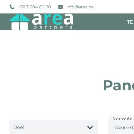
Ga naar hoofdinhoud
+32 3 284 60 60
info@area.be
TE
Pan
Gemeente
Doel
Deurne (