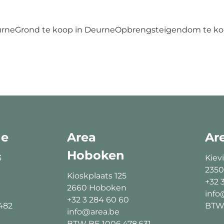
urne
Grond te koop in Deurne
Opbrengsteigendom te ko
ne
Area
Ar
Hoboken
3
Kievi
2350
Kioskplaats 125
+32 
2660 Hoboken
info
+32 3 284 60 60
482
BTW 
info@area.be
BTW BE 1006.478.631