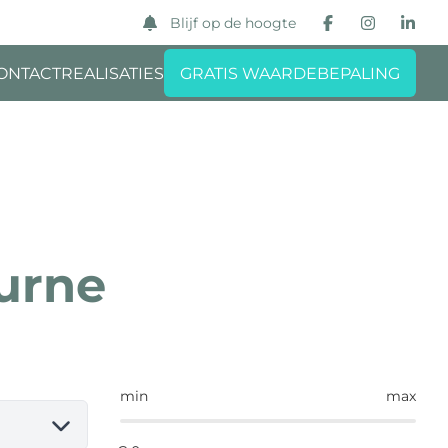
Blijf op de hoogte
ONTACT
REALISATIES
GRATIS WAARDEBEPALING
urne
min
max