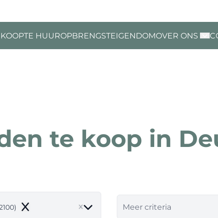
 KOOP
TE HUUR
OPBRENGSTEIGENDOM
OVER ONS
C
den te koop in De
Meer criteria
2100)
Remove