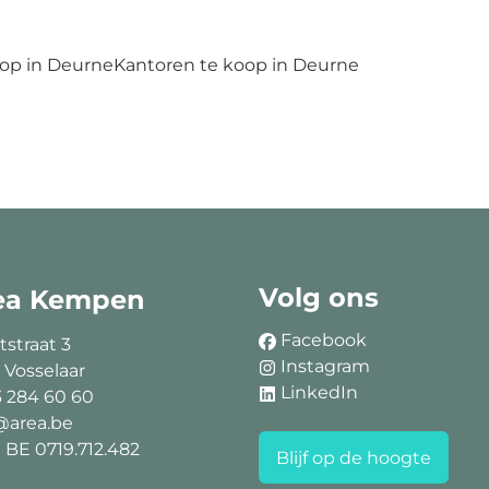
op in Deurne
Kantoren te koop in Deurne
Volg ons
ea Kempen
Facebook
tstraat 3
Instagram
 Vosselaar
LinkedIn
3 284 60 60
@area.be
BE 0719.712.482
Blijf op de hoogte