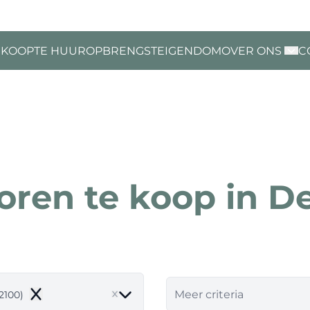
 KOOP
TE HUUR
OPBRENGSTEIGENDOM
OVER ONS
C
oren te koop in D
Meer criteria
2100)
Remove