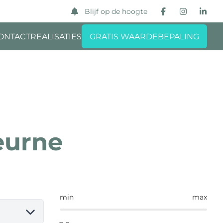
Blijf op de hoogte
ONTACT
REALISATIES
GRATIS WAARDEBEPALING
eurne
min
max