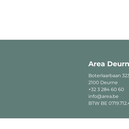
Area Deur
Boterlaarbaan 32
2100 Deurne
+32 3 284 60 60
info@area.be
BTW BE 0719.712.