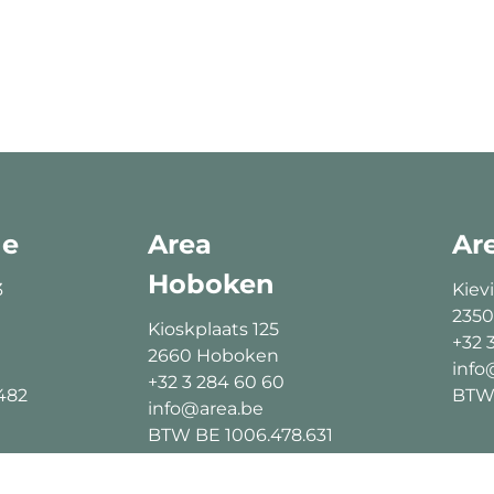
ne
Area
Ar
Hoboken
3
Kievi
2350
Kioskplaats 125
+32 
2660 Hoboken
info
+32 3 284 60 60
482
BTW 
info@area.be
BTW BE 1006.478.631