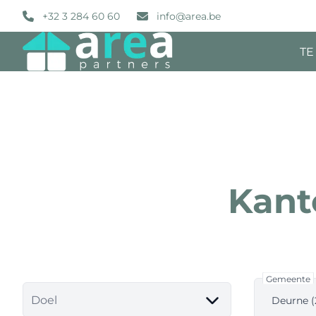
Ga naar hoofdinhoud
+32 3 284 60 60
info@area.be
TE
Kant
Gemeente
Doel
Deurne (