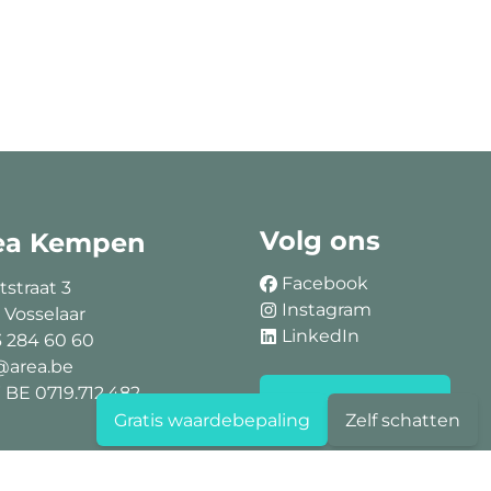
Volg ons
ea Kempen
Facebook
tstraat 3
Instagram
 Vosselaar
LinkedIn
3 284 60 60
@area.be
BE 0719.712.482
Blijf op de hoogte
Gratis waardebepaling
Zelf schatten