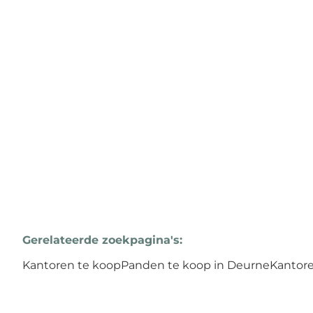
Boterlaarbaan 323, 2100 Deurne
(ref.
4045
)
€ 399.000
3
1
255
m²
195
m²
Gerelateerde zoekpagina's
:
Kantoren te koop
Panden te koop in Deurne
Kantore