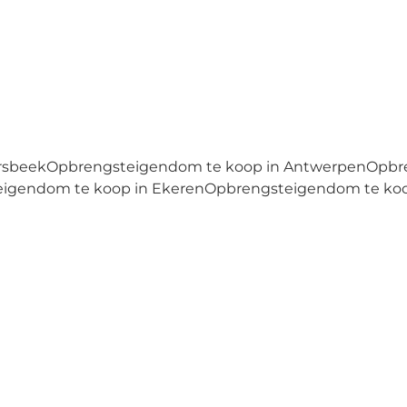
rsbeek
Opbrengsteigendom te koop in Antwerpen
Opbr
igendom te koop in Ekeren
Opbrengsteigendom te koop