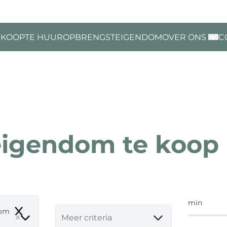
 KOOP
TE HUUR
OPBRENGSTEIGENDOM
OVER ONS
C
igendom te koop 
min
dom
Remove
Meer criteria