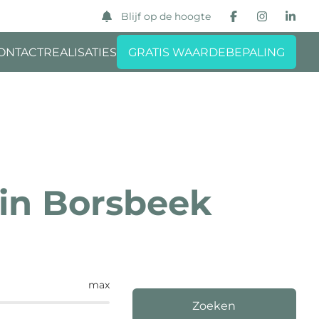
Blijf op de hoogte
ONTACT
REALISATIES
GRATIS WAARDEBEPALING
in Borsbeek
max
Zoeken