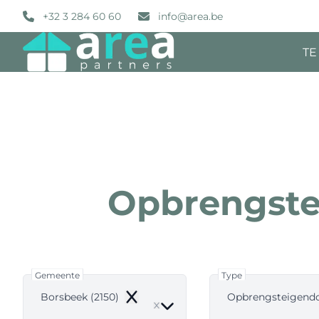
Ga naar hoofdinhoud
+32 3 284 60 60
info@area.be
TE
Opbrengste
Gemeente
Type
Borsbeek (2150)
Opbrengsteigen
Remove