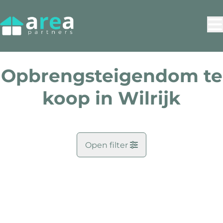
Ga naar hoofdinhoud
Opbrengsteigendom te
koop in Wilrijk
Open filter
Gemeente
VERKOCHT
Wilrijk (2610)
Remove
Kaartweergave