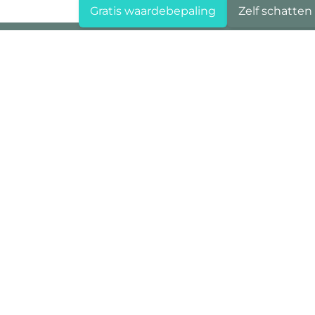
Gratis waardebepaling
Zelf schatten
Area Deurne
Boterlaarbaan 323
2100 Deurne
+32 3 284 60 60
info@area.be
BTW BE 0719.712.482
Area Hoboken