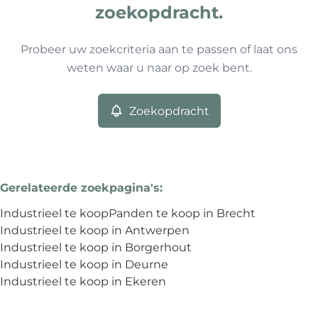
Type
zoekopdracht.
Industrieel
Zoekopdracht
Sorteer op
Remove
Probeer uw zoekcriteria aan te passen of laat ons
weten waar u naar op zoek bent.
Meer criteria
Zoekopdracht
Min. budget
Gerelateerde zoekpagina's
:
Max. budget
Industrieel te koop
Panden te koop in Brecht
Industrieel te koop in Antwerpen
Industrieel te koop in Borgerhout
Industrieel te koop in Deurne
Zoeken
Industrieel te koop in Ekeren