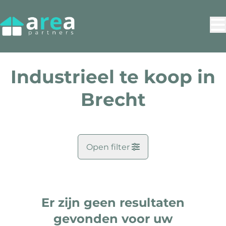
Ga naar hoofdinhoud
Industrieel te koop in
Brecht
Open filter
Gemeente
Brecht (2960)
Er zijn geen resultaten
Remove
Kaartweergave
gevonden voor uw