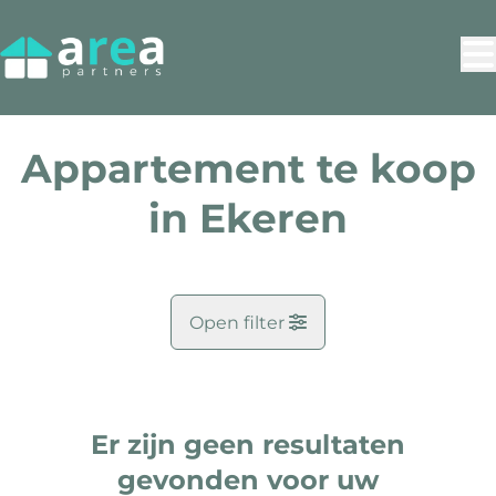
Ga naar hoofdinhoud
Appartement te koop
in Ekeren
Open filter
Gemeente
Ekeren (2180)
Er zijn geen resultaten
Remove
Kaartweergave
gevonden voor uw