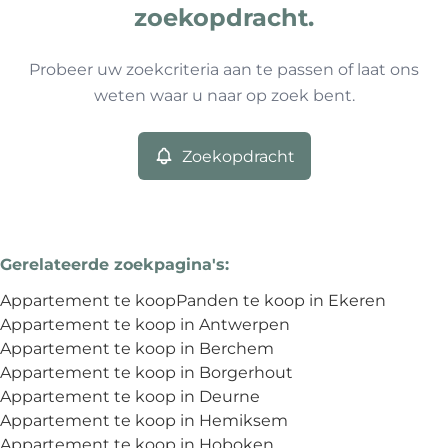
Type
zoekopdracht.
Appartement
Zoekopdracht
Sorteer op
Remove
Probeer uw zoekcriteria aan te passen of laat ons
weten waar u naar op zoek bent.
Meer criteria
Zoekopdracht
Min. budget
Gerelateerde zoekpagina's
:
Max. budget
Appartement te koop
Panden te koop in Ekeren
Appartement te koop in Antwerpen
Appartement te koop in Berchem
Appartement te koop in Borgerhout
Zoeken
Appartement te koop in Deurne
Appartement te koop in Hemiksem
Appartement te koop in Hoboken