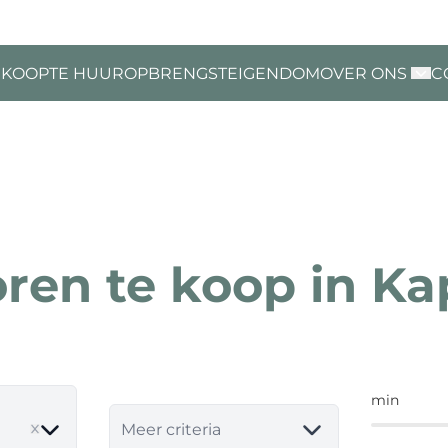
 KOOP
TE HUUR
OPBRENGSTEIGENDOM
OVER ONS
C
ren te koop in Ka
min
e
Meer criteria