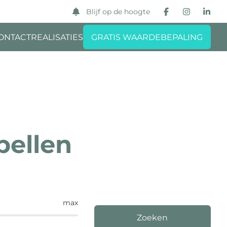
Blijf op de hoogte
ONTACT
REALISATIES
GRATIS WAARDEBEPALING
pellen
max
Zoeken