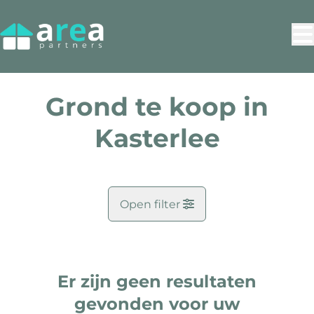
Ga naar hoofdinhoud
Grond te koop in
Kasterlee
Open filter
Gemeente
Kasterlee (2460)
Er zijn geen resultaten
Remove
Kaartweergave
gevonden voor uw