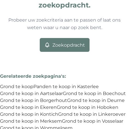
Type
zoekopdracht.
Grond
Zoekopdracht
Sorteer op
Remove
Probeer uw zoekcriteria aan te passen of laat ons
weten waar u naar op zoek bent.
Meer criteria
Zoekopdracht
Min. budget
Gerelateerde zoekpagina's
:
Max. budget
Grond te koop
Panden te koop in Kasterlee
Grond te koop in Aartselaar
Grond te koop in Boechout
Grond te koop in Borgerhout
Grond te koop in Deurne
Grond te koop in Ekeren
Grond te koop in Hoboken
Zoeken
Grond te koop in Kontich
Grond te koop in Linkeroever
Grond te koop in Merksem
Grond te koop in Vosselaar
Grond te koop in Wommelgem