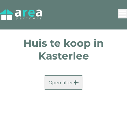
Ga naar hoofdinhoud
Huis te koop in
Kasterlee
Open filter
Gemeente
VERKOCHT
Kasterlee (2460)
Remove
Kaartweergave