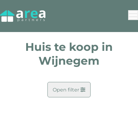
Ga naar hoofdinhoud
Huis te koop in
Wijnegem
Open filter
Gemeente
VERKOCHT
Wijnegem (2110)
Remove
Kaartweergave