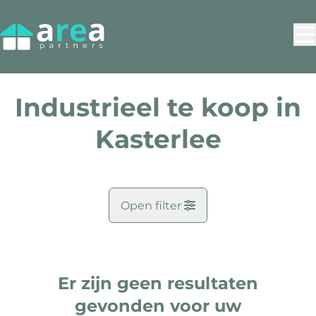
Ga naar hoofdinhoud
Industrieel te koop in
Kasterlee
Open filter
Gemeente
Kasterlee (2460)
Er zijn geen resultaten
Remove
Kaartweergave
gevonden voor uw