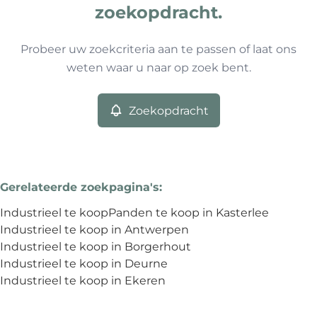
Type
zoekopdracht.
Industrieel
Zoekopdracht
Sorteer op
Remove
Probeer uw zoekcriteria aan te passen of laat ons
weten waar u naar op zoek bent.
Meer criteria
Zoekopdracht
Min. budget
Gerelateerde zoekpagina's
:
Max. budget
Industrieel te koop
Panden te koop in Kasterlee
Industrieel te koop in Antwerpen
Industrieel te koop in Borgerhout
Industrieel te koop in Deurne
Zoeken
Industrieel te koop in Ekeren