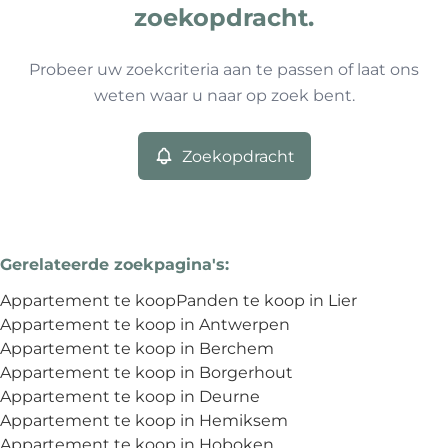
Type
zoekopdracht.
Appartement
Zoekopdracht
Sorteer op
Remove
Probeer uw zoekcriteria aan te passen of laat ons
weten waar u naar op zoek bent.
Meer criteria
Zoekopdracht
Min. budget
Gerelateerde zoekpagina's
:
Max. budget
Appartement te koop
Panden te koop in Lier
Appartement te koop in Antwerpen
Appartement te koop in Berchem
Appartement te koop in Borgerhout
Zoeken
Appartement te koop in Deurne
Appartement te koop in Hemiksem
Appartement te koop in Hoboken