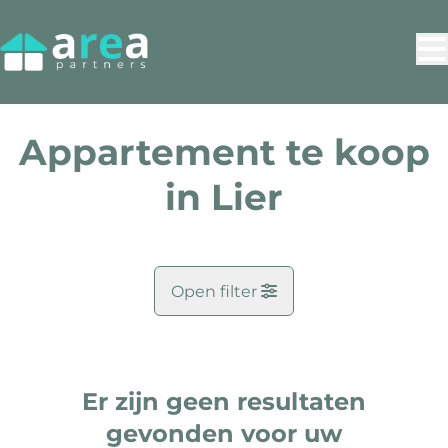
Ga naar hoofdinhoud
Appartement te koop
in Lier
Open filter
Gemeente
Lier (2500)
Er zijn geen resultaten
Remove
Kaartweergave
gevonden voor uw