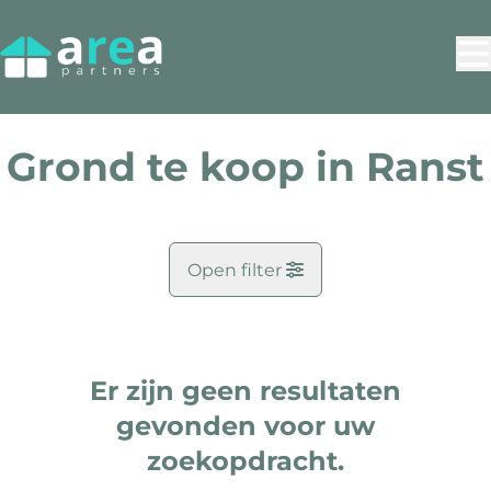
Ga naar hoofdinhoud
Grond te koop in Ranst
Open filter
Gemeente
Ranst (2520)
Er zijn geen resultaten
Remove
Kaartweergave
gevonden voor uw
Type
zoekopdracht.
Grond
Zoekopdracht
Sorteer op