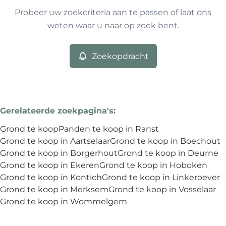
Remove
Probeer uw zoekcriteria aan te passen of laat ons
weten waar u naar op zoek bent.
Meer criteria
Zoekopdracht
Min. budget
Gerelateerde zoekpagina's
:
Max. budget
Grond te koop
Panden te koop in Ranst
Grond te koop in Aartselaar
Grond te koop in Boechout
Grond te koop in Borgerhout
Grond te koop in Deurne
Grond te koop in Ekeren
Grond te koop in Hoboken
Zoeken
Grond te koop in Kontich
Grond te koop in Linkeroever
Grond te koop in Merksem
Grond te koop in Vosselaar
Grond te koop in Wommelgem